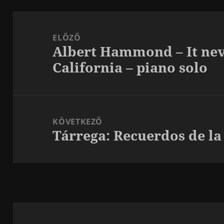
Bejegyzés
navigáció
ELŐZŐ
Albert Hammond – It nev
Korábbi
California – piano solo
bejegyzések:
KÖVETKEZŐ
Tárrega: Recuerdos de l
Következő
bejegyzések: