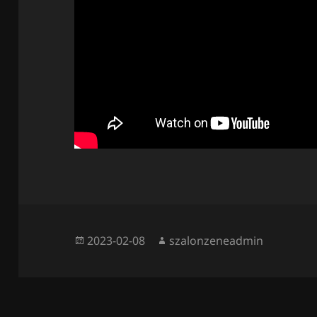
Közzétéve
Szerző
2023-02-08
szalonzeneadmin